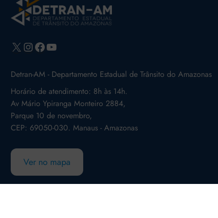
X
Instagram
Facebook
Youtube
Detran-AM - Departamento Estadual de Trânsito do Amazonas
Horário de atendimento: 8h às 14h.
Av Mário Ypiranga Monteiro 2884,
Parque 10 de novembro,
CEP: 69050-030. Manaus - Amazonas
Ver no mapa