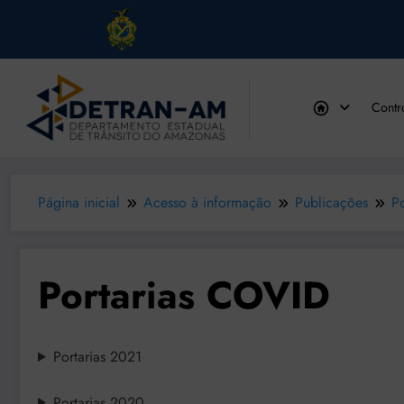
Pular
para
Contr
o
conteúdo
Página inicial
Acesso à informação
Publicações
Po
Portarias COVID
Portarias 2021
Portarias 2020