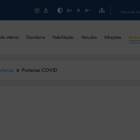
Portal da Tr
ole interno
Ouvidoria
Habilitação
Veículos
Infrações
Acess
rtarias
Portarias COVID