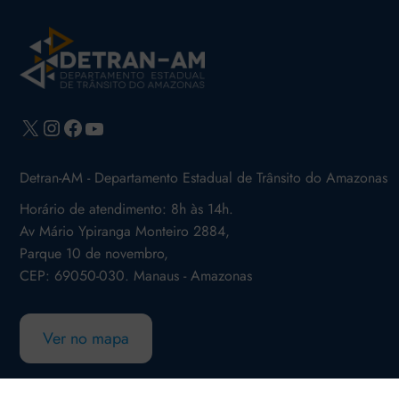
X
Instagram
Facebook
Youtube
Detran-AM - Departamento Estadual de Trânsito do Amazonas
Horário de atendimento: 8h às 14h.
Av Mário Ypiranga Monteiro 2884,
Parque 10 de novembro,
CEP: 69050-030. Manaus - Amazonas
Ver no mapa