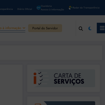
Ouvidoria
Radar da Transparência
ansparência
Diário Oficial
Acesso à Informação
o à informação
Portal do Servidor