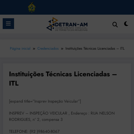
Pular
para
o
conteúdo
Página inicial
Credenciados
Instituições Técnicas Licenciadas – ITL
Instituições Técnicas Licenciadas –
ITL
[expand title=”Insprev Inspeção Veicular”]
INSPREV – INSPEÇÃO VEICULAR , Endereço : RUA NELSON
RODRIGUES, nº 2, compensa 3
TELEFONE: (92 )98640-8067