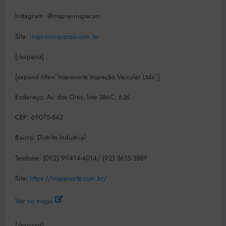
Instagram: @insprevinspecao
Site:
insprevinspecao.com.br
[/expand]
[expand title=”Inspenorte Inspeção Veicular Ltda”]
Endereço: Av. dos Oitis, lote 386C, 636
CEP: 69075-842
Bairro: Distrito Industrial
Telefone: (092) 99414-4014/ (92) 3615-3889
Site:
https://inspenorte.com.br/
Ver no mapa
[/expand]