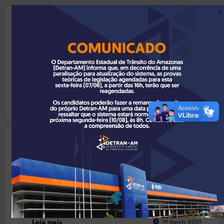
Sem Categoria
Comunicado
O Departamento Estadual de Trânsito do Amazonas (Detran-AM) info
rma que, em razão do ponto facultativo…
Leia mais
4 Dezembro 2020
Sem Categoria
Notificação
Considerando o art. 328 da Lei nº 9.503/1997 (CTB), bem como a r
esolução CONTRAN nº…
Leia mais
19 Agosto 2020