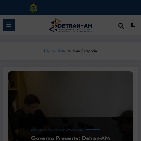
Pular
para
o
conteúdo
Página inicial
Sem Categoria
DESTAQUE
NOTÍCIA
NOTÍCIAS
SEM CATEGORIA
Governo Presente: Detran-AM