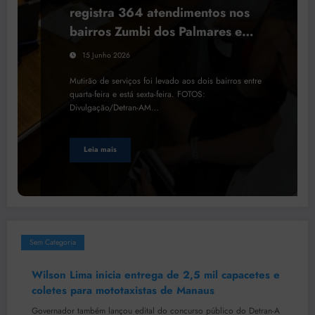
registra 364 atendimentos nos
bairros Zumbi dos Palmares e
Armando Mendes
15 Junho 2026
Mutirão de serviços foi levado aos dois bairros entre
quarta-feira e está sexta-feira. FOTOS:
Divulgação/Detran-AM…
Leia mais
Sem Categoria
Wilson Lima inicia entrega de 2,5 mil capacetes e
coletes para mototaxistas de Manaus
Governador também lançou edital do concurso público do Detran-A