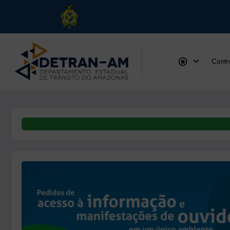
Pular
para
Contr
o
conteúdo