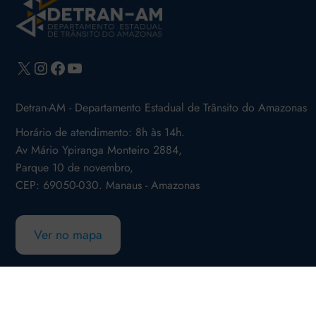
X
Instagram
Facebook
Youtube
Detran-AM - Departamento Estadual de Trânsito do Amazonas
Horário de atendimento: 8h às 14h.
Av Mário Ypiranga Monteiro 2884,
Parque 10 de novembro,
CEP: 69050-030. Manaus - Amazonas
Ver no mapa