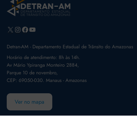
X
Instagram
Facebook
Youtube
Detran-AM - Departamento Estadual de Trânsito do Amazonas
Horário de atendimento: 8h às 14h.
Av Mário Ypiranga Monteiro 2884,
Parque 10 de novembro,
CEP: 69050-030. Manaus - Amazonas
Ver no mapa