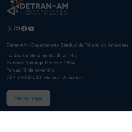
X
Instagram
Facebook
Youtube
Detran-AM - Departamento Estadual de Trânsito do Amazonas
Horário de atendimento: 8h às 14h.
Av Mário Ypiranga Monteiro 2884,
Parque 10 de novembro,
CEP: 69050-030. Manaus - Amazonas
Ver no mapa