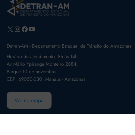
X
Instagram
Facebook
Youtube
Detran-AM - Departamento Estadual de Trânsito do Amazonas
Horário de atendimento: 8h às 14h.
Av Mário Ypiranga Monteiro 2884,
Parque 10 de novembro,
CEP: 69050-030. Manaus - Amazonas
Ver no mapa