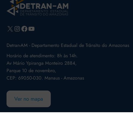
X
Instagram
Facebook
Youtube
Detran-AM - Departamento Estadual de Trânsito do Amazonas
Horário de atendimento: 8h às 14h.
Av Mário Ypiranga Monteiro 2884,
Parque 10 de novembro,
CEP: 69050-030. Manaus - Amazonas
Ver no mapa