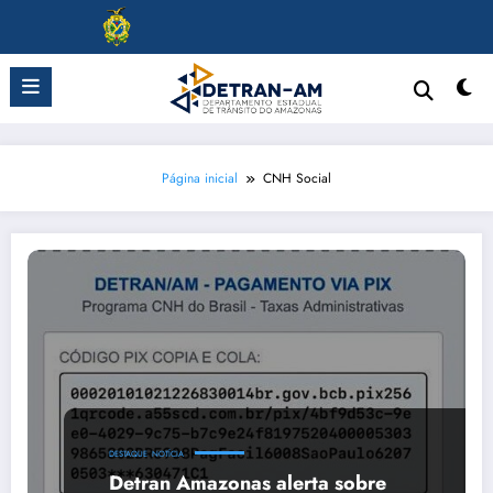
Pular
para
o
conteúdo
Página inicial
CNH Social
DESTAQUE
NOTÍCIA
Detran Amazonas alerta sobre