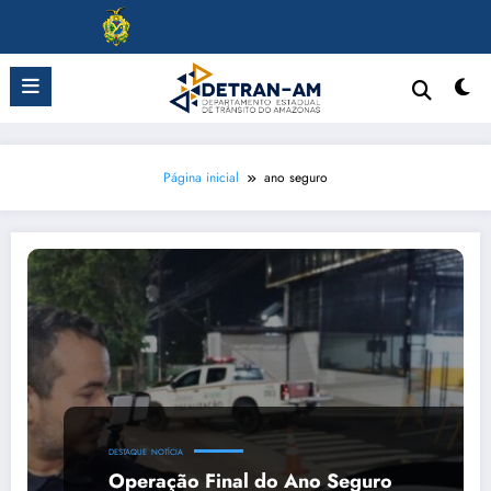
Pular
para
o
conteúdo
Página inicial
ano seguro
DESTAQUE
NOTÍCIA
Operação Final do Ano Seguro