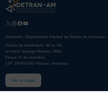
X
Instagram
Facebook
Youtube
Detran-AM - Departamento Estadual de Trânsito do Amazonas
Horário de atendimento: 8h às 14h.
Av Mário Ypiranga Monteiro 2884,
Parque 10 de novembro,
CEP: 69050-030. Manaus - Amazonas
Ver no mapa