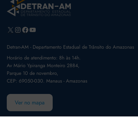
X
Instagram
Facebook
Youtube
Detran-AM - Departamento Estadual de Trânsito do Amazonas
Horário de atendimento: 8h às 14h.
Av Mário Ypiranga Monteiro 2884,
Parque 10 de novembro,
CEP: 69050-030. Manaus - Amazonas
Ver no mapa