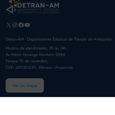
X
Instagram
Facebook
Youtube
Detran-AM - Departamento Estadual de Trânsito do Amazonas
Horário de atendimento: 8h às 14h.
Av Mário Ypiranga Monteiro 2884,
Parque 10 de novembro,
CEP: 69050-030. Manaus - Amazonas
Ver no mapa