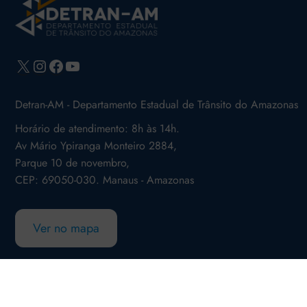
X
Instagram
Facebook
Youtube
Detran-AM - Departamento Estadual de Trânsito do Amazonas
Horário de atendimento: 8h às 14h.
Av Mário Ypiranga Monteiro 2884,
Parque 10 de novembro,
CEP: 69050-030. Manaus - Amazonas
Ver no mapa