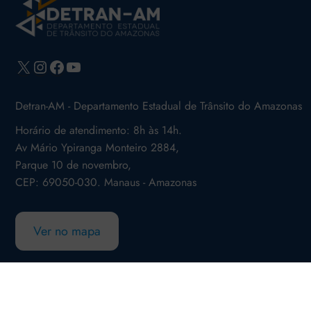
X
Instagram
Facebook
Youtube
Detran-AM - Departamento Estadual de Trânsito do Amazonas
Horário de atendimento: 8h às 14h.
Av Mário Ypiranga Monteiro 2884,
Parque 10 de novembro,
CEP: 69050-030. Manaus - Amazonas
Ver no mapa