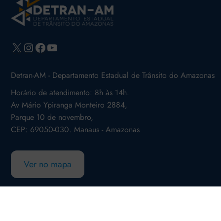
X
Instagram
Facebook
Youtube
Detran-AM - Departamento Estadual de Trânsito do Amazonas
Horário de atendimento: 8h às 14h.
Av Mário Ypiranga Monteiro 2884,
Parque 10 de novembro,
CEP: 69050-030. Manaus - Amazonas
Ver no mapa