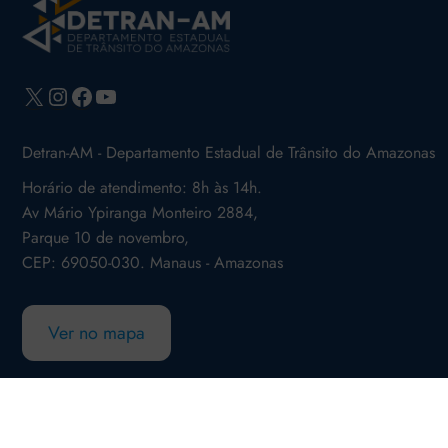
X
Instagram
Facebook
Youtube
Detran-AM - Departamento Estadual de Trânsito do Amazonas
Horário de atendimento: 8h às 14h.
Av Mário Ypiranga Monteiro 2884,
Parque 10 de novembro,
CEP: 69050-030. Manaus - Amazonas
Ver no mapa