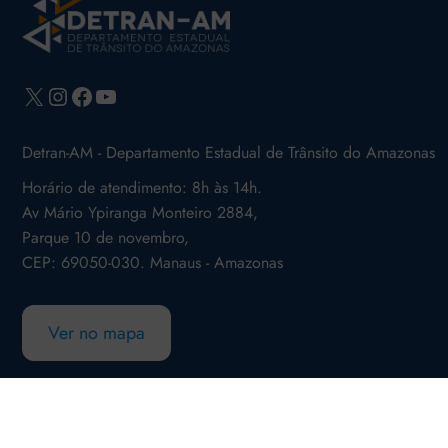
X
Instagram
Facebook
Youtube
Detran-AM - Departamento Estadual de Trânsito do Amazonas
Horário de atendimento: 8h às 14h.
Av Mário Ypiranga Monteiro 2884,
Parque 10 de novembro,
CEP: 69050-030. Manaus - Amazonas
Ver no mapa