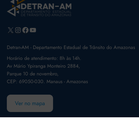
X
Instagram
Facebook
Youtube
Detran-AM - Departamento Estadual de Trânsito do Amazonas
Horário de atendimento: 8h às 14h.
Av Mário Ypiranga Monteiro 2884,
Parque 10 de novembro,
CEP: 69050-030. Manaus - Amazonas
Ver no mapa