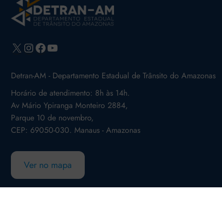
X
Instagram
Facebook
Youtube
Detran-AM - Departamento Estadual de Trânsito do Amazonas
Horário de atendimento: 8h às 14h.
Av Mário Ypiranga Monteiro 2884,
Parque 10 de novembro,
CEP: 69050-030. Manaus - Amazonas
Ver no mapa