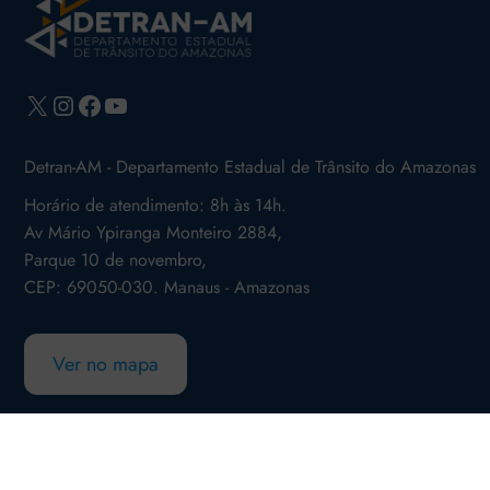
X
Instagram
Facebook
Youtube
Detran-AM - Departamento Estadual de Trânsito do Amazonas
Horário de atendimento: 8h às 14h.
Av Mário Ypiranga Monteiro 2884,
Parque 10 de novembro,
CEP: 69050-030. Manaus - Amazonas
Ver no mapa