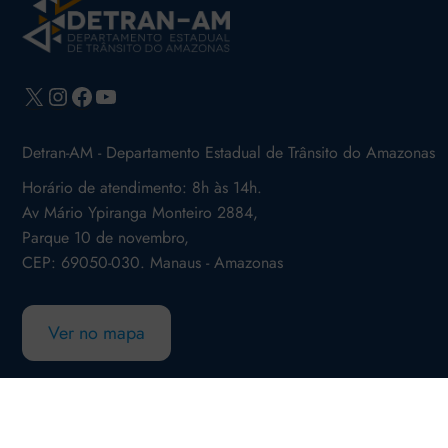
X
Instagram
Facebook
Youtube
Detran-AM - Departamento Estadual de Trânsito do Amazonas
Horário de atendimento: 8h às 14h.
Av Mário Ypiranga Monteiro 2884,
Parque 10 de novembro,
CEP: 69050-030. Manaus - Amazonas
Ver no mapa