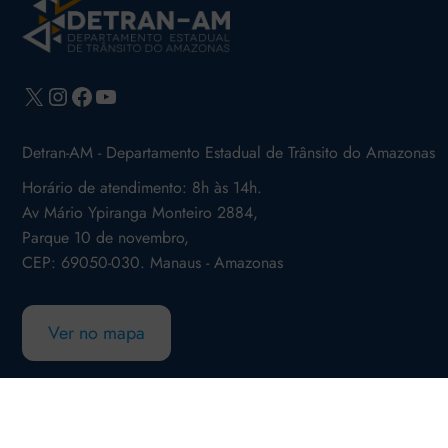
X
Instagram
Facebook
Youtube
Detran-AM - Departamento Estadual de Trânsito do Amazonas
Horário de atendimento: 8h às 14h.
Av Mário Ypiranga Monteiro 2884,
Parque 10 de novembro,
CEP: 69050-030. Manaus - Amazonas
Ver no mapa