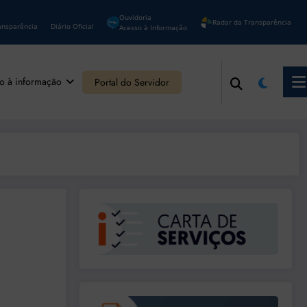
Ouvidoria
Radar da Transparência
ansparência
Diário Oficial
Acesso à Informação
o à informação
Portal do Servidor