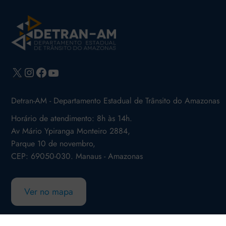
X
Instagram
Facebook
Youtube
Detran-AM - Departamento Estadual de Trânsito do Amazonas
Horário de atendimento: 8h às 14h.
Av Mário Ypiranga Monteiro 2884,
Parque 10 de novembro,
CEP: 69050-030. Manaus - Amazonas
Ver no mapa