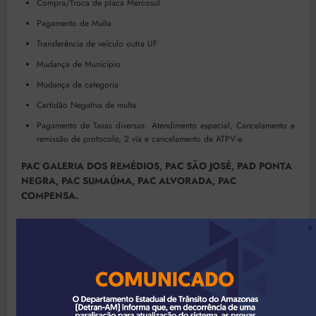
Compra/Troca de placa Mercosul
Pagamento de Multa
Transferência de veículo outra UF
Mudança de Município
Mudança de categoria
Certidão Negativa de multa
Pagamento de Taxas diversas: Atendimento especial, Cancelamento e
remissão de protocolo, 2 via e cancelamento de ATPV-e.
PAC GALERIA DOS REMÉDIOS, PAC SÃO JOSÉ, PAD PONTA
NEGRA, PAC SUMAÚMA, PAC ALVORADA, PAC
COMPENSA.
Serviços Veículos:
Licenciamento Anual (DUAL)
Recebimento de CRLV (DUAL)
2ª via de CRLV (DUAL)
Pagamento de multa (TAXA)