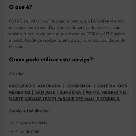
O que é?
Os PAC’s e PAD’s foram instituídos para que o DETRAN-AM esteja
mais próximo do cidadão, oferecendo serviço de excelência ao
usuário, sem que ele precise se deslocar ao DETRAN/SEDE, tendo
a possibilidade de realizar os serviços em diversas localidades de
Manaus.
Quem pode utilizar este serviço?
Cidadão
PAC’S/PAD’S ALVORADA | COMPENSA | GALERIA DOS
RÉMEDIOS | SÃO JOSÉ | SUMAÚMA | PONTA NEGRA| VIA
NORTE| CIDADE LESTE| PARQUE DEZ MALL E STUDIO 5.
Serviços Habilitação:
Imagem e Biometria
1ª Via de CNH