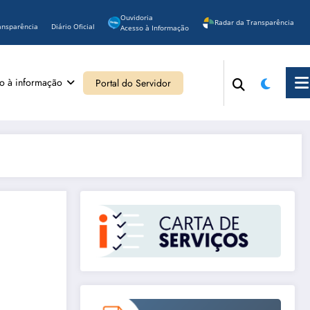
Ouvidoria
Radar da Transparência
ansparência
Diário Oficial
Acesso à Informação
o à informação
Portal do Servidor