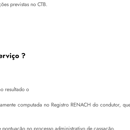
ções previstas no CTB.
erviço ?
o resultado o
ticamente computada no Registro RENACH do condutor, qu
 pontuação no processo administrativo de cassação.