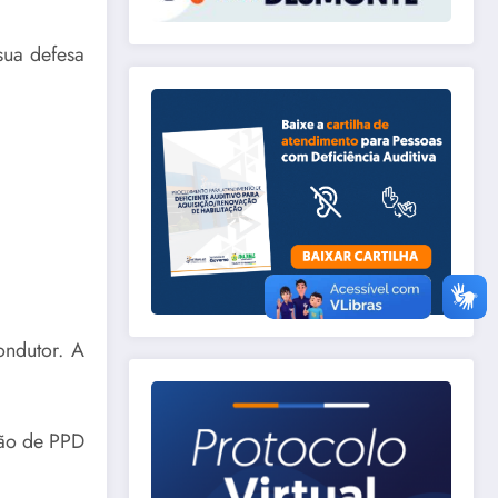
sua defesa
ondutor. A
ção de PPD