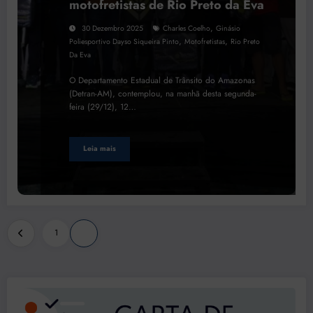
motofretistas de Rio Preto da Eva
,
30 Dezembro 2025
Charles Coelho
Ginásio
,
,
Poliesportivo Dayso Siqueira Pinto
Motofretistas
Rio Preto
Da Eva
O Departamento Estadual de Trânsito do Amazonas
(Detran-AM), contemplou, na manhã desta segunda-
feira (29/12), 12…
Leia mais
Paginação
1
2
de
posts