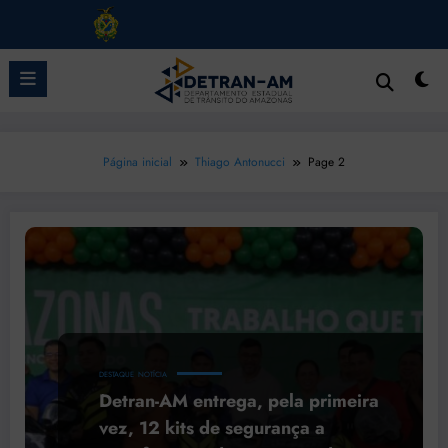
Pular
para
o
conteúdo
Página inicial
Thiago Antonucci
Page 2
DESTAQUE
NOTÍCIA
Detran-AM entrega, pela primeira
vez, 12 kits de segurança a