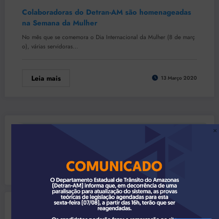
Colaboradoras do Detran-AM são homenageadas
na Semana da Mulher
No mês que se comemora o Dia Internacional da Mulher (8 de març
o), várias servidoras…
Leia mais
13 Março 2020