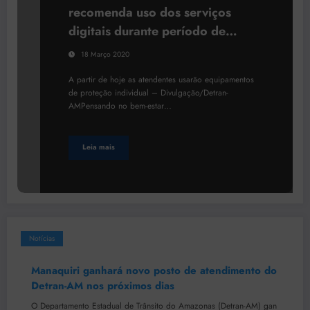
recomenda uso dos serviços
digitais durante período de
prevenção do coronavírus
18 Março 2020
A partir de hoje as atendentes usarão equipamentos
de proteção individual – Divulgação/Detran-
AMPensando no bem-estar…
Leia mais
Notícias
Manaquiri ganhará novo posto de atendimento do
Detran-AM nos próximos dias
O Departamento Estadual de Trânsito do Amazonas (Detran-AM) gan