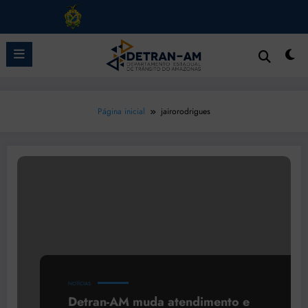
Pular
para
o
conteúdo
Página inicial
jairorodrigues
NOTÍCIAS
Detran-AM muda atendimento e